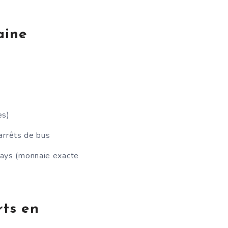
aine
es)
arrêts de bus
ays (monnaie exacte
rts en