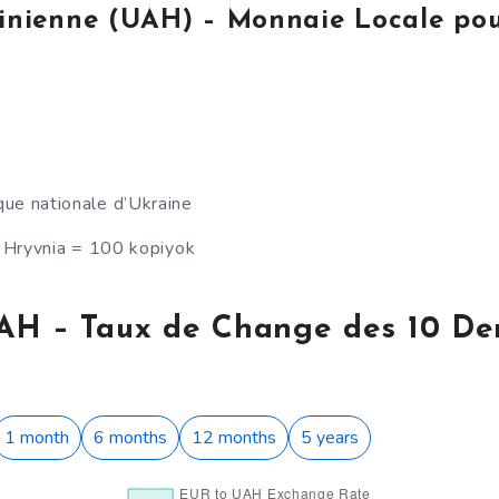
inienne (UAH) – Monnaie Locale pou
ue nationale d’Ukraine
Hryvnia = 100 kopiyok
AH – Taux de Change des 10 Der
1 month
6 months
12 months
5 years