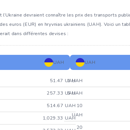
 l’Ukraine devraient connaître les prix des transports public
 des euros (EUR) en hryvnias ukrainiens (UAH). Voici un ta
erait dans différentes devises :
UAH
UAH
51.47 UAH
1 UAH
257.33 UAH
5 UAH
514.67 UAH
10
UAH
1,029.33 UAH
20