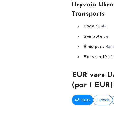
Hryvnia Ukra
Transports
Code :
UAH
Symbole :
₴
Émis par :
Banq
Sous-unité :
1 
EUR vers U
(par 1 EUR)
48 hours
1 week