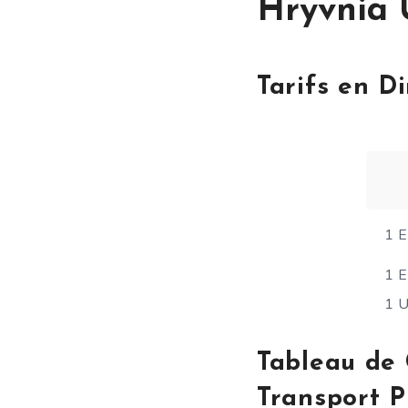
Hryvnia 
Tarifs en D
1 E
1 
1 
Tableau de 
Transport P