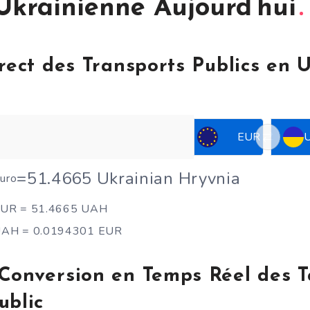
Ukrainienne Aujourd’hui
irect des Transports Publics en 
EUR
=
51.4665 Ukrainian Hryvnia
uro
EUR = 51.4665 UAH
UAH = 0.0194301 EUR
Conversion en Temps Réel des T
ublic