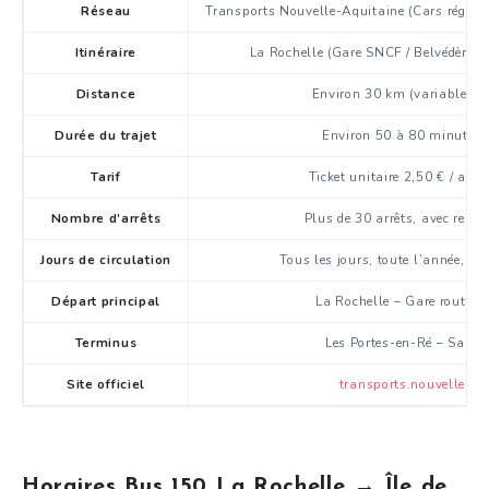
Réseau
Transports Nouvelle-Aquitaine (Cars régio
Itinéraire
La Rochelle (Gare SNCF / Belvédère) ↔
Distance
Environ 30 km (variable sel
Durée du trajet
Environ 50 à 80 minutes s
Tarif
Ticket unitaire 2,50 € / alle
Nombre d’arrêts
Plus de 30 arrêts, avec renfo
Jours de circulation
Tous les jours, toute l’année, y c
Départ principal
La Rochelle – Gare routièr
Terminus
Les Portes-en-Ré – Salle 
Site officiel
transports.nouvelle-aqu
Horaires Bus 150 La Rochelle → Île de