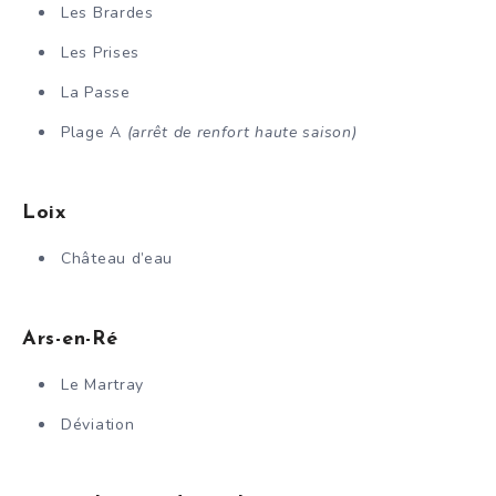
Les Brardes
Les Prises
La Passe
Plage A
(arrêt de renfort haute saison)
Loix
Château d’eau
Ars-en-Ré
Le Martray
Déviation