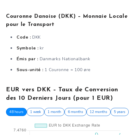
Couronne Danoise (DKK) – Monnaie Locale
pour le Transport
Code :
DKK
Symbole :
kr
Émis par :
Danmarks Nationalbank
Sous-unité :
1 Couronne = 100 øre
EUR vers DKK – Taux de Conversion
des 10 Derniers Jours (pour 1 EUR)
48 hours
1 week
1 month
6 months
12 months
5 years