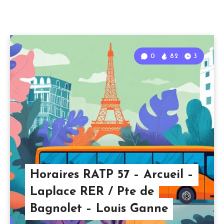
0
82
3
Horaires RATP 57 – Arcueil –
Laplace RER / Pte de
Bagnolet – Louis Ganne