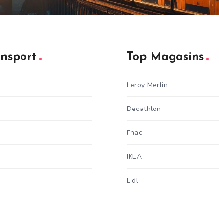
ansport
Top Magasins
Leroy Merlin
Decathlon
Fnac
IKEA
Lidl