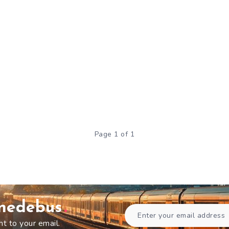
Page 1 of 1
gnedebus
ht to your email.