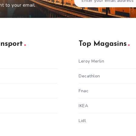
ht to your email.
ansport
Top Magasins
Leroy Merlin
Decathlon
Fnac
IKEA
Lidl