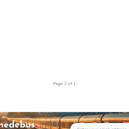
Page 1 of 1
gnedebus