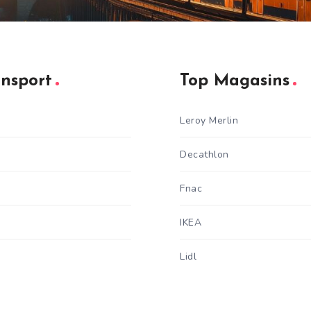
ansport
Top Magasins
Leroy Merlin
Decathlon
Fnac
IKEA
Lidl