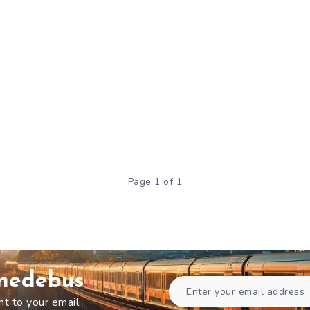
Page 1 of 1
gnedebus
ht to your email.