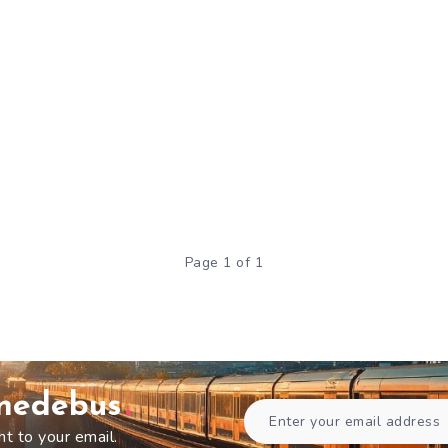
Page 1 of 1
gnedebus
ht to your email.