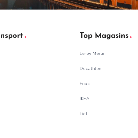
ansport
Top Magasins
Leroy Merlin
Decathlon
Fnac
IKEA
Lidl