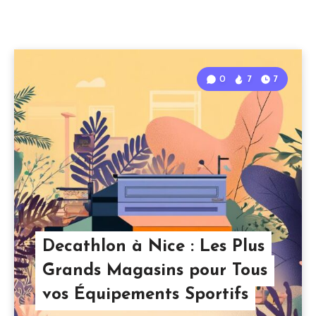
0
7
7
Decathlon à Nice : Les Plus
Grands Magasins pour Tous
vos Équipements Sportifs