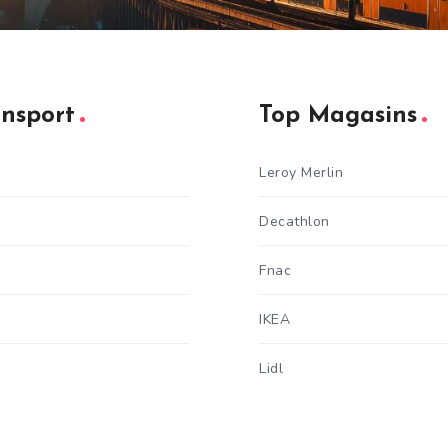
ansport
Top Magasins
Leroy Merlin
Decathlon
Fnac
IKEA
Lidl