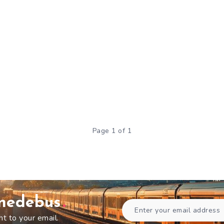
Page 1 of 1
gnedebus
ht to your email.