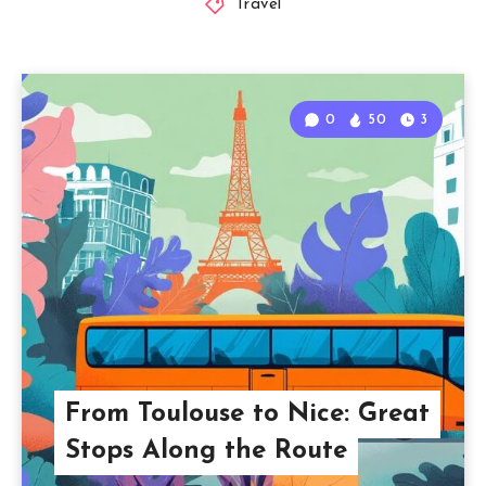
Travel
0
50
3
From Toulouse to Nice: Great
Stops Along the Route