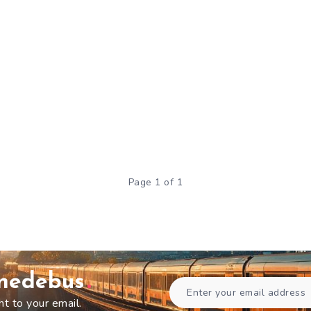
Page 1 of 1
gnedebus
ht to your email.