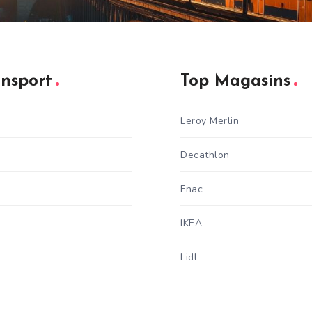
ansport
Top Magasins
Leroy Merlin
Decathlon
Fnac
IKEA
Lidl