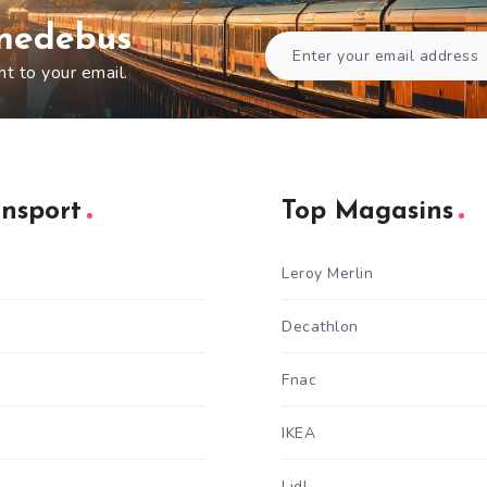
gnedebus
ht to your email.
ansport
Top Magasins
Leroy Merlin
Decathlon
Fnac
IKEA
Lidl