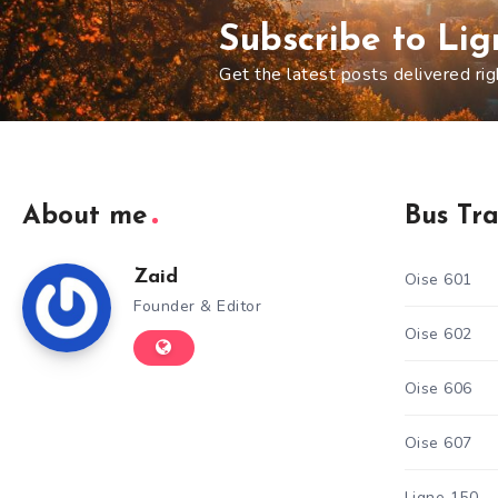
Subscribe to Li
Get the latest posts delivered rig
About me
Bus Tr
Zaid
Oise 601
Founder & Editor
Oise 602
Oise 606
Oise 607
Ligne 150