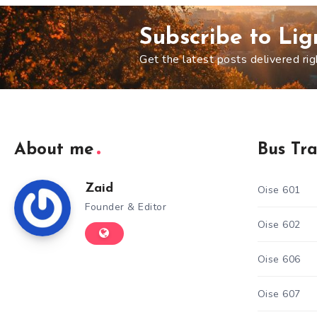
Subscribe to Li
Get the latest posts delivered rig
About me
Bus Tr
Zaid
Oise 601
Founder & Editor
Oise 602
Oise 606
Oise 607