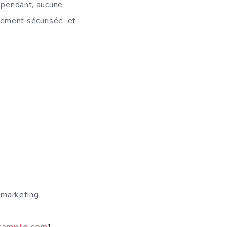
Cependant, aucune
tement sécurisée, et
 marketing.
xample.com
]
.