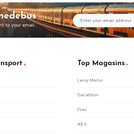
gnedebus
ht to your email.
ansport
Top Magasins
Leroy Merlin
Decathlon
Fnac
IKEA