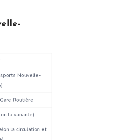
elle-
2
nsports Nouvelle-
e)
 Gare Routière
on la variante)
lon la circulation et
e)