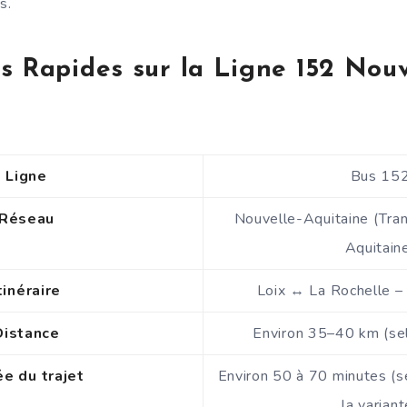
s.
s Rapides sur la Ligne 152 Nouv
Ligne
Bus 15
Réseau
Nouvelle-Aquitaine (Tra
Aquitain
tinéraire
Loix ↔ La Rochelle –
Distance
Environ 35–40 km (sel
e du trajet
Environ 50 à 70 minutes (se
la variant