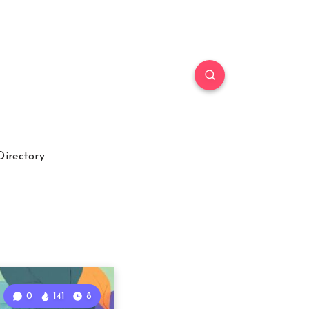
Directory
0
141
8