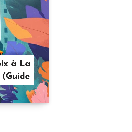
oix à La
t (Guide