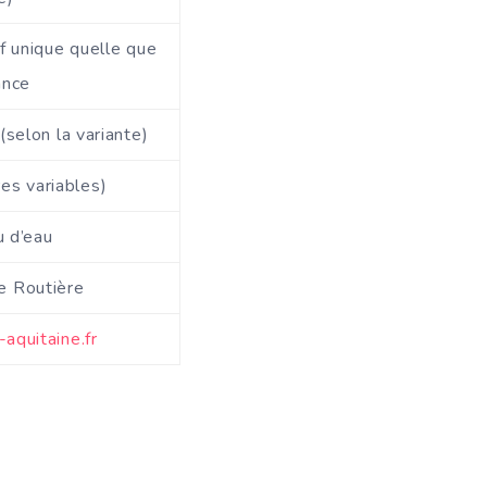
if unique quelle que
ance
(selon la variante)
res variables)
u d’eau
e Routière
-aquitaine.fr