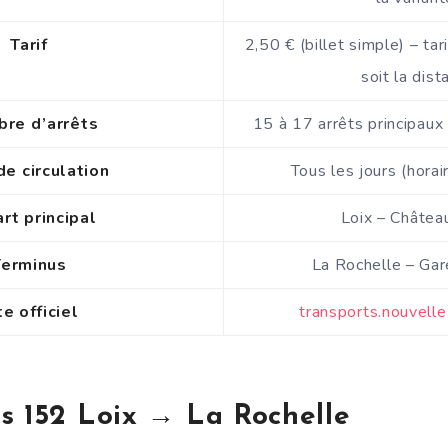
Tarif
2,50 € (billet simple) – tar
soit la dist
re d’arrêts
15 à 17 arrêts principaux 
de circulation
Tous les jours (horai
rt principal
Loix – Châtea
Terminus
La Rochelle – Gar
te officiel
transports.nouvelle
s 152 Loix → La Rochelle