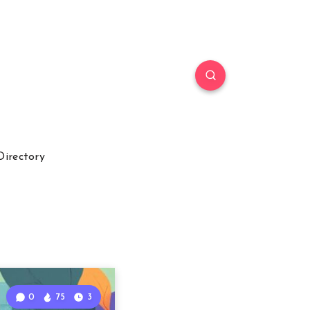
Directory
0
75
3