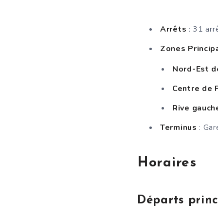
Arrêts
: 31 arr
Zones Princip
Nord-Est d
Centre de 
Rive gauc
Terminus
: Gar
Horaires
Départs princ