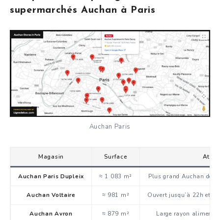
supermarchés Auchan à Paris
Auchan Paris
Magasin
Surface
Atout
Auchan Paris Dupleix
≈ 1 083 m²
Plus grand Auchan de Par
Auchan Voltaire
≈ 981 m²
Ouvert jusqu’à 22h et bie
Auchan Avron
≈ 879 m²
Large rayon alimentai