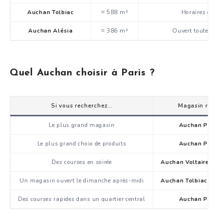
Auchan Tolbiac
≈ 588 m²
Horaires éte
Auchan Alésia
≈ 386 m²
Ouvert toute la
Quel Auchan choisir à Paris ?
Si vous recherchez…
Magasin re
Le plus grand magasin
Auchan Paris
Le plus grand choix de produits
Auchan Paris
Des courses en soirée
Auchan Voltaire
o
Un magasin ouvert le dimanche après-midi
Auchan Tolbiac
ou
Des courses rapides dans un quartier central
Auchan Paris