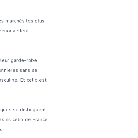
es marchés les plus
renouvellent
 leur garde-robe
sonnières sans se
culine. Et celio est
iques se distinguent
asins celio de France,
.