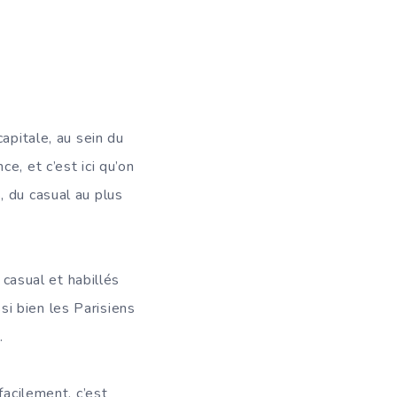
apitale, au sein du
e, et c’est ici qu’on
, du casual au plus
asual et habillés
i bien les Parisiens
.
facilement, c’est