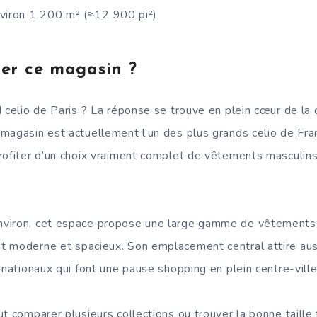
viron 1 200 m² (≈12 900 pi²)
ter ce magasin ?
 celio de Paris ? La réponse se trouve en plein cœur de la c
agasin est actuellement l’un des plus grands celio de Franc
rofiter d’un choix vraiment complet de vêtements masculins
viron, cet espace propose une large gamme de vêtements c
 moderne et spacieux. Son emplacement central attire auss
rnationaux qui font une pause shopping en plein centre-ville
t comparer plusieurs collections ou trouver la bonne taille 