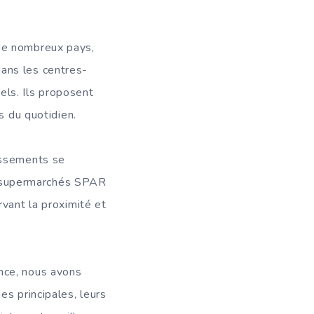
de nombreux pays,
ans les centres-
iels. Ils proposent
s du quotidien.
issements se
Ces supermarchés SPAR
rvant la proximité et
nce, nous avons
es principales, leurs