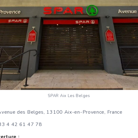
SPAR Aix Les Belges
venue des Belges, 13100 Aix-en-Provence, France
3 4 42 61 47 78
erture :