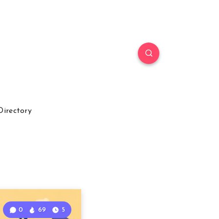
Directory
0
69
5