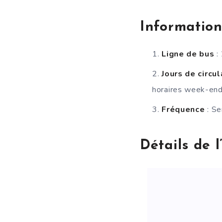
Informatio
Ligne de bus
:
Jours de circu
horaires week-ends
Fréquence
: S
Détails de l