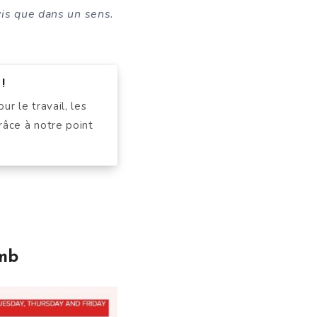
vis que dans un sens.
!
r le travail, les
râce à notre point
omb