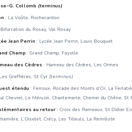
ise–G. Collomb
(terminus)
on
: La Voûte, Rochecardon
: Bifurcation du Rosay, Val Rosay
cée Jean Perrin
: Lycée Jean Perrin, Louis Bouquet
rand Champ
: Grand Champ, Fayolle
ameau des Cèdres
: Hameau des Cèdres, Les Ormes
 Les Greffières, St Cyr
(terminus)
 ouest étendu
: Ferroux, Rocade des Monts d’Or, La Ferlatièr
ul Chevrel, Le Méruzin, Chantemerle, Chemin du Chêne, St 
plémentaires au retour
: Croix des Rameaux, St Didier Eco
harnière, L’Oiselet, Crécy, Les Tilleuls, La Remillote