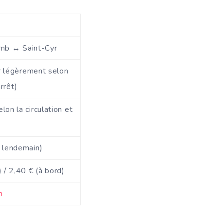
omb ↔ Saint-Cyr
r légèrement selon
arrêt)
lon la circulation et
)
 lendemain)
) / 2,40 € (à bord)
n