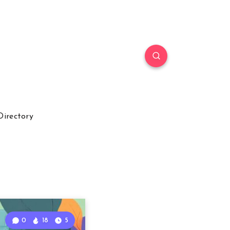
Directory
0
18
5