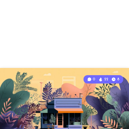
0
22
8