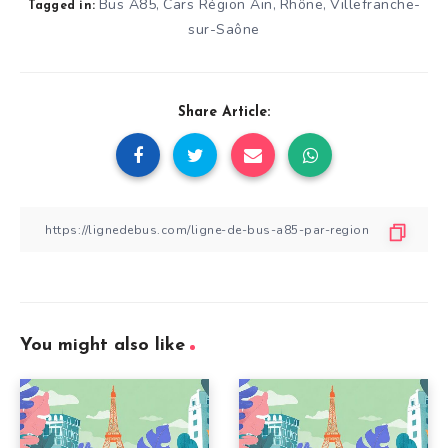
Bus A85
Cars Région Ain
Rhône
Villefranche-
,
,
,
Tagged in:
sur-Saône
Share Article:
You might also like