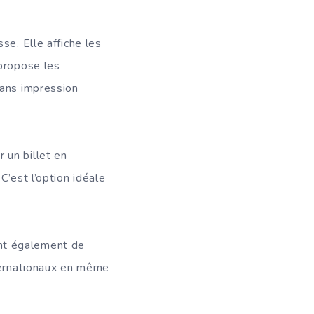
se. Elle affiche les
 propose les
sans impression
 un billet en
C’est l’option idéale
nt également de
nternationaux en même