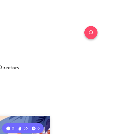
Directory
0
35
6