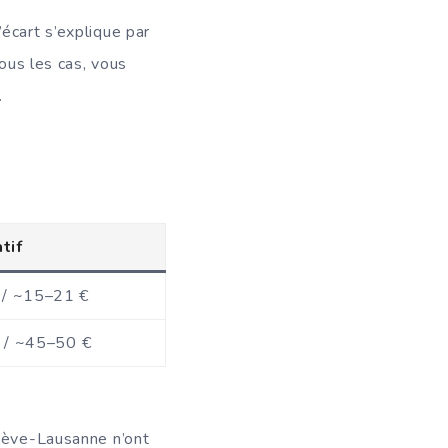
écart s’explique par
tous les cas, vous
.
atif
 / ~15–21 €
 / ~45–50 €
enève-Lausanne n’ont