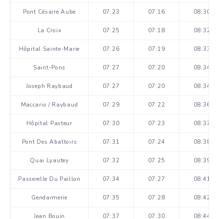
Pont Césaire Aube
07:23
07:16
08:30
La Croix
07:25
07:18
08:32
Hôpital Sainte-Marie
07:26
07:19
08:33
Saint-Pons
07:27
07:20
08:34
Joseph Raybaud
07:27
07:20
08:34
Maccario / Raybaud
07:29
07:22
08:36
Hôpital Pasteur
07:30
07:23
08:37
Pont Des Abattoirs
07:31
07:24
08:38
Quai Lyautey
07:32
07:25
08:39
Passerelle Du Paillon
07:34
07:27
08:41
Gendarmerie
07:35
07:28
08:42
Jean Bouin
07:37
07:30
08:44