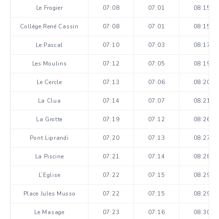
Le Frogier
07:08
07:01
08:15
Collège René Cassin
07:08
07:01
08:15
Le Pascal
07:10
07:03
08:17
Les Moulins
07:12
07:05
08:19
Le Cercle
07:13
07:06
08:20
La Clua
07:14
07:07
08:21
La Grotte
07:19
07:12
08:26
Pont Liprandi
07:20
07:13
08:27
La Piscine
07:21
07:14
08:28
L’Eglise
07:22
07:15
08:29
Place Jules Musso
07:22
07:15
08:29
Le Masage
07:23
07:16
08:30