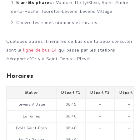
5 arrêts phares
: Vauban, Defly/Klein, Saint-André-
de-la-Roche, Tourette-Levens, Levens Village
Couvre les zones urbaines et rurales
Quelques autres itinéraires de bus que tu peux consulter
sont la
ligne de bus 14
qui passe par les stations
Aéroport d’Orly à Saint-Denis – Pleyel.
Horaires
Station
Départ #1
Départ #2
Départ #3
Levens Village
06:45
–
–
Le Tunnel
06:46
–
–
Ecole Saint-Roch
06:48
–
–
Jeu De Boules
06:48
–
–